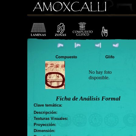
Compuesto
Glifo
No hay foto
disponible.
Ficha de Análisis Formal
Clave temática:
Descripción:
Texturas Visuales:
Proyección:
Dimensión: