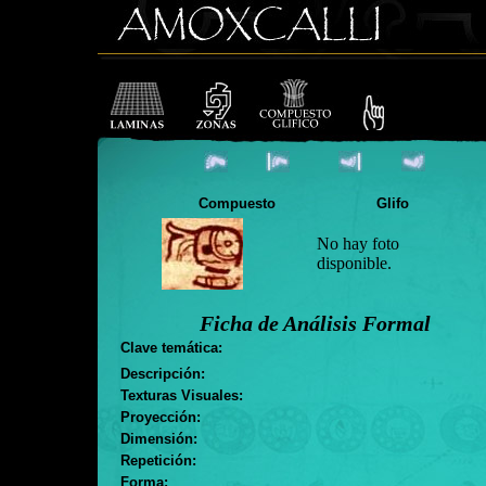
Compuesto
Glifo
No hay foto
disponible.
Ficha de Análisis Formal
Clave temática:
Descripción:
Texturas Visuales:
Proyección:
Dimensión:
Repetición:
Forma: