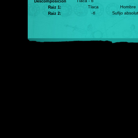
Tlaca - tl
Descomposición
Tlaca
Hombre
Raiz 1:
-tl
Sufijo absolu
Raiz 2: