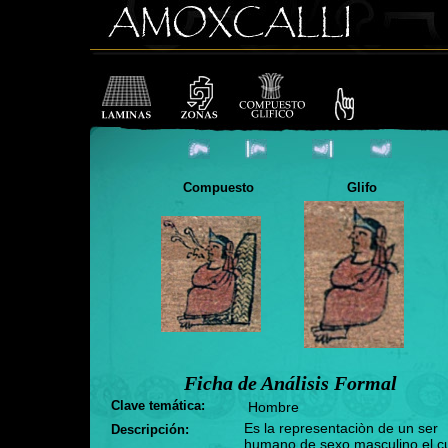
Compuesto
Glifo
Ficha de Análisis Formal
Clave temática:
Hombre
Es la representaciòn de un ser
Descripción:
humano de sexo masculino,el c