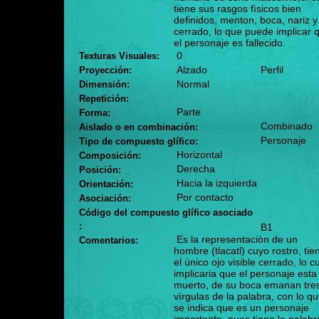
tiene sus rasgos fìsicos bien
definidos, menton, boca, nariz y
cerrado, lo que puede implicar 
el personaje es fallecido.
0
Texturas Visuales:
Alzado
Perfil
Proyección:
Normal
Dimensión:
Repetición:
Parte
Forma:
Combinado
Aislado o en combinación:
Personaje
Tipo de compuesto glífico:
Horizontal
Composición:
Derecha
Posición:
Hacia la izquierda
Orientación:
Por contacto
Asociación:
Código del compuesto glífico asociado
:
B1
Es la representaciòn de un
Comentarios:
hombre (tlacatl) cuyo rostro, tie
el ùnico ojo visible cerrado, lo c
implicaria que el personaje esta
muerto, de su boca emanan tre
vìrgulas de la palabra, con lo q
se indica que es un personaje