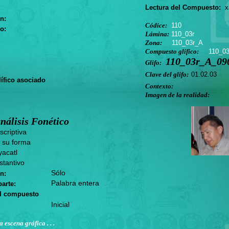
Lectura del Compuesto:
xa
n:
Códice:
110
o:
Lámina:
110_03r
Zona:
110_03r_A
Compuesto glífico:
110_0
110_03r_A_090
Glifo:
Clave del glifo:
01.02.03
ífico asociado
Contexto:
Imagen de la realidad:
nálisis Fonético
criptiva
 su forma
acatl
tantivo
Sólo
n:
Palabra entera
arte:
el compuesto
Inicial
a escena gráfica . . .