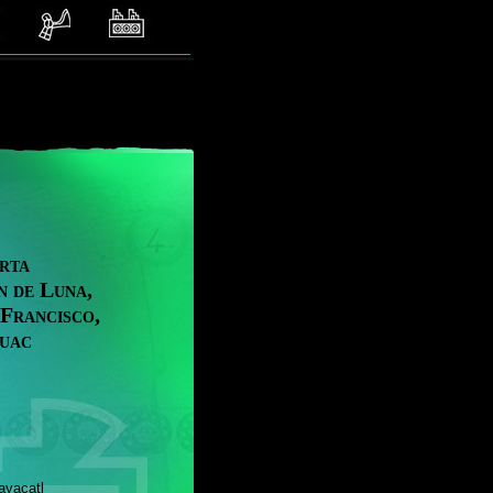
rta
n de Luna,
 Francisco,
huac
catl