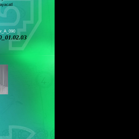
yacatl
3r_A_090
_01.02.03