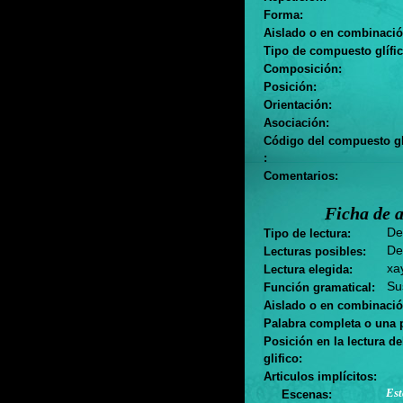
Forma:
Aislado o en combinació
Tipo de compuesto glífic
Composición:
Posición:
Orientación:
Asociación:
Código del compuesto gl
:
Comentarios:
Ficha de a
Des
Tipo de lectura:
De
Lecturas posibles:
xay
Lectura elegida:
Sus
Función gramatical:
Aislado o en combinació
Palabra completa o una p
Posición en la lectura d
glifico:
Articulos implícitos:
Est
Escenas: