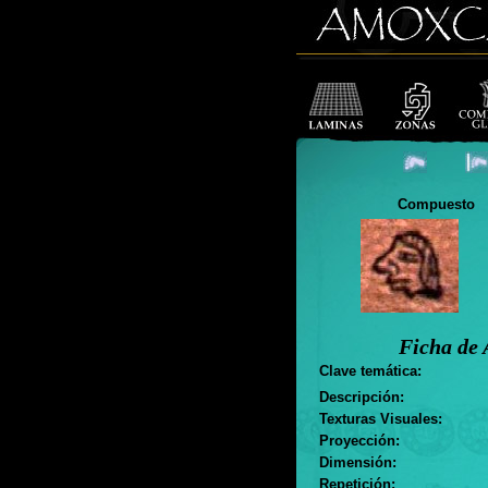
Compuesto
Ficha de 
Clave temática:
Descripción:
Texturas Visuales:
Proyección:
Dimensión:
Repetición: