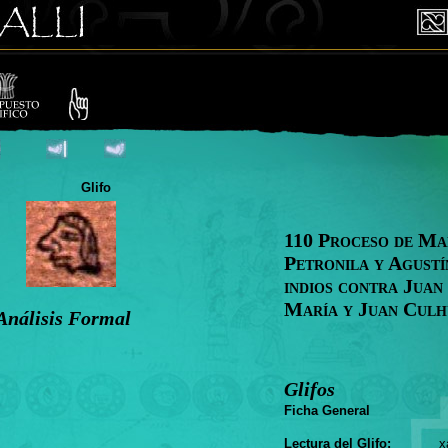
Glifo
110 Proceso de Ma
Petronila y Agustí
indios contra Juan
María y Juan Cul
Análisis Formal
Glifos
Ficha General
Lectura del Glifo:
xaya