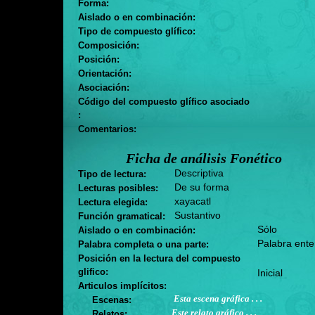
Forma:
Aislado o en combinación:
Tipo de compuesto glífico:
Composición:
Posición:
Orientación:
Asociación:
Código del compuesto glífico asociado
:
Comentarios:
Ficha de análisis Fonético
Descriptiva
Tipo de lectura:
De su forma
Lecturas posibles:
xayacatl
Lectura elegida:
Sustantivo
Función gramatical:
Sólo
Aislado o en combinación:
Palabra ente
Palabra completa o una parte:
Posición en la lectura del compuesto
glifico:
Inicial
Articulos implícitos:
Esta escena gráfica . . .
Escenas:
Este relato gráfico . . .
Relatos: