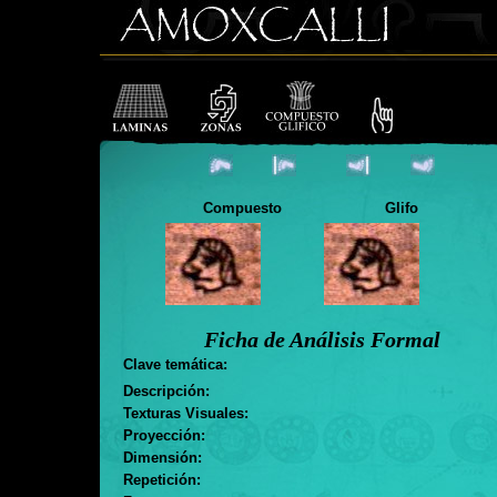
Compuesto
Glifo
Ficha de Análisis Formal
Clave temática:
Descripción:
Texturas Visuales:
Proyección:
Dimensión:
Repetición: