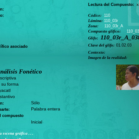
Lectura del Compuesto:
xa
n:
o:
Códice:
110
Lámina:
110_03r
Zona:
110_03r_A
Compuesto glífico:
110_0
110_03r_A_038
Glifo:
Clave del glifo:
01.02.03
ífico asociado
Contexto:
Imagen de la realidad:
nálisis Fonético
criptiva
 su forma
acatl
tantivo
Sólo
n:
Palabra entera
arte:
el compuesto
Inicial
a escena gráfica . . .