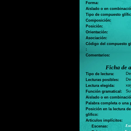
Forma:
Aislado o en combinació
Tipo de compuesto glífic
Composición:
Posición:
Orientación:
Asociación:
Código del compuesto gl
:
Comentarios:
Ficha de a
Des
Tipo de lectura:
De
Lecturas posibles:
xay
Lectura elegida:
Sus
Función gramatical:
Aislado o en combinació
Palabra completa o una p
Posición en la lectura d
glifico:
Articulos implícitos:
Est
Escenas: