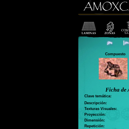
Compuesto
Ficha de 
Clave temática:
Descripción:
Texturas Visuales:
Proyección:
Dimensión:
Repetición: