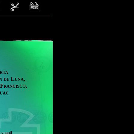
rta
n de Luna,
 Francisco,
huac
catl