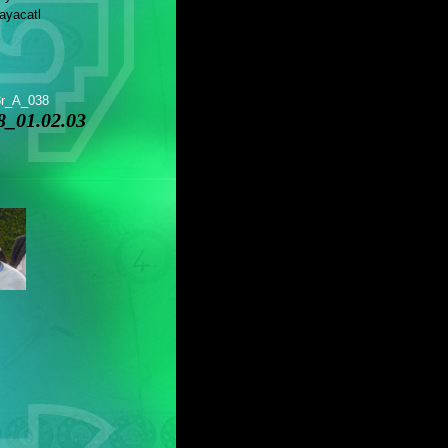
yacatl
3r_A_038
_01.02.03