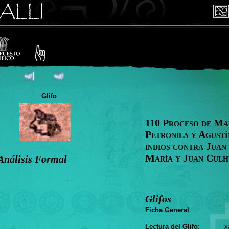
Glifo
110 Proceso de Ma
Petronila y Agustí
indios contra Juan
María y Juan Cul
Análisis Formal
Glifos
Ficha General
Lectura del Glifo:
xaya