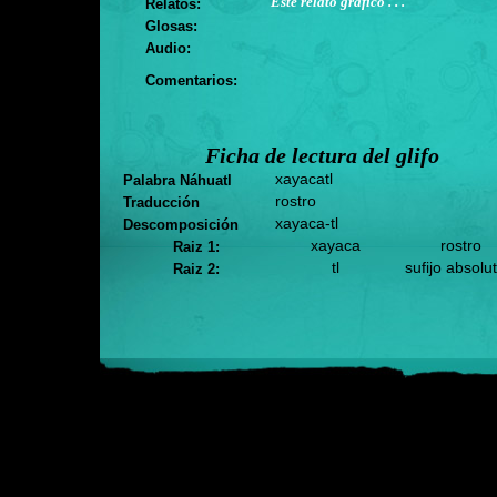
Este relato gráfico . . .
Relatos:
Glosas:
Audio:
Comentarios:
Ficha de lectura del glifo
xayacatl
Palabra Náhuatl
rostro
Traducción
xayaca-tl
Descomposición
xayaca
rostro
Raiz 1:
tl
sufijo absolu
Raiz 2: