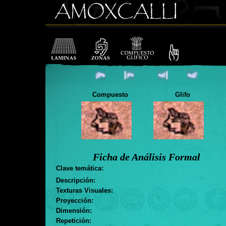
Compuesto
Glifo
Ficha de Análisis Formal
Clave temática:
Descripción:
Texturas Visuales:
Proyección:
Dimensión:
Repetición: