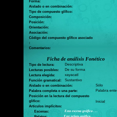
Forma:
Aislado o en combinación:
Tipo de compuesto glífico:
Composición:
Posición:
Orientación:
Asociación:
Código del compuesto glífico asociado
:
Comentarios:
Ficha de análisis Fonético
Descriptiva
Tipo de lectura:
De su forma
Lecturas posibles:
xayacatl
Lectura elegida:
Sustantivo
Función gramatical:
Sólo
Aislado o en combinación:
Palabra ente
Palabra completa o una parte:
Posición en la lectura del compuesto
glifico:
Inicial
Articulos implícitos:
Esta escena gráfica . . .
Escenas:
Este relato gráfico . . .
Relatos: