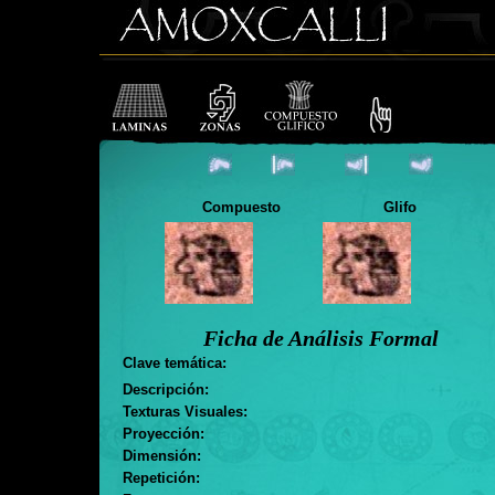
Compuesto
Glifo
Ficha de Análisis Formal
Clave temática:
Descripción:
Texturas Visuales:
Proyección:
Dimensión:
Repetición: