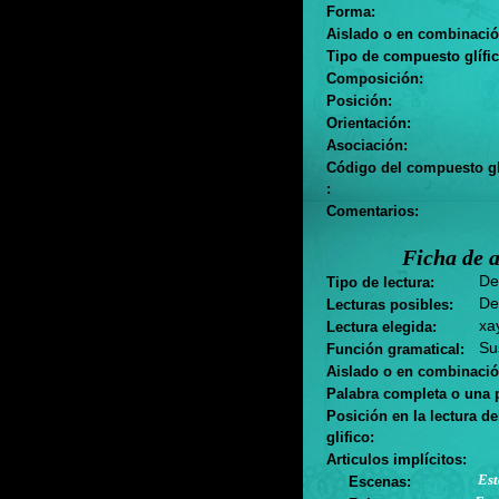
Forma:
Aislado o en combinació
Tipo de compuesto glífic
Composición:
Posición:
Orientación:
Asociación:
Código del compuesto gl
:
Comentarios:
Ficha de a
Des
Tipo de lectura:
De
Lecturas posibles:
xay
Lectura elegida:
Sus
Función gramatical:
Aislado o en combinació
Palabra completa o una p
Posición en la lectura d
glifico:
Articulos implícitos:
Est
Escenas: