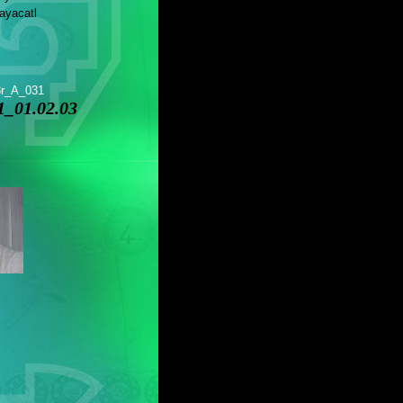
yacatl
3r_A_031
_01.02.03