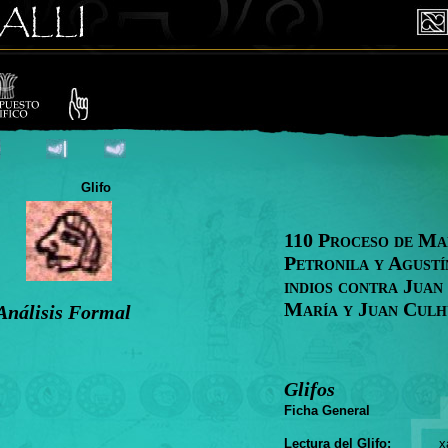
Glifo
110 Proceso de Ma
Petronila y Agustí
indios contra Juan
María y Juan Cul
Análisis Formal
Glifos
Ficha General
Lectura del Glifo:
xaya