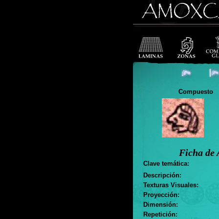
Compuesto
Ficha de 
Clave temática:
Descripción:
Texturas Visuales:
Proyección:
Dimensión:
Repetición: