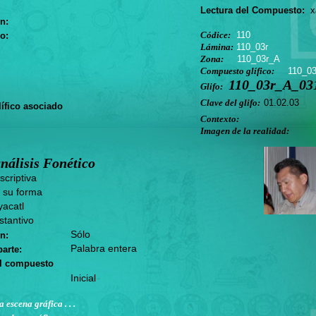
Lectura del Compuesto:
xa
n:
Códice:
110
o:
Lámina:
110_03r
Zona:
110_03r_A
Compuesto glífico:
110_0
110_03r_A_031
Glifo:
Clave del glifo:
01.02.03
ífico asociado
Contexto:
Imagen de la realidad:
nálisis Fonético
criptiva
 su forma
acatl
tantivo
Sólo
n:
Palabra entera
arte:
el compuesto
Inicial
a escena gráfica . . .