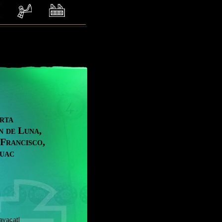
rta
n de Luna,
 Francisco,
huac
catl