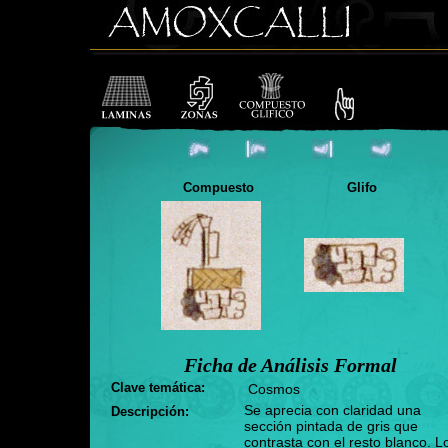
Compuesto
Glifo
Ficha de Análisis Formal
Clave temática:
Cosmos
Se aprecia con claridad una
Descripción:
sección pintada de gris que
contrasta con el resto blanco. L