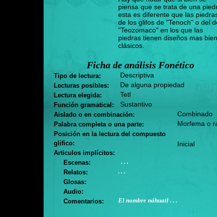
piensa que se trata de una pied
esta es diferente que las piedra
de los glifos de "Tenoch" o del d
"Teozomaco" en los que las
piedras tienen diseños mas bie
clásicos.
Ficha de análisis Fonético
Descriptiva
Tipo de lectura:
De alguna propiedad
Lecturas posibles:
Tetl
Lectura elegida:
Sustantivo
Función gramatical:
Combinado
Aislado o en combinación:
Morfema o r
Palabra completa o una parte:
Posición en la lectura del compuesto
glifico:
Inicial
Articulos implícitos:
. . .
Escenas:
. . .
Relatos:
Glosas:
Audio:
El nombre náhuatl . . .
Comentarios: