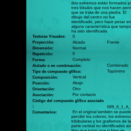
dos extremos están formados p
tres lóbulos que nos hacen pen
que se trata de una piedra. El
dibujo del centro no fue
identificado, pero hace pesar en
alguna característica que tamp
ha sido identificada.
0
Texturas Visuales:
Alzado
Frente
Proyección:
Normal
Dimensión:
0
Repetición:
Completo
Forma:
Combinado
Aislado o en combinación:
Topónimo
Tipo de compuesto glífico:
Vertical
Composición:
Abajo
Posición:
Otro
Orientación:
Por contacto
Asociación:
Código del compuesto glífico asociado
:
089_6_1_A_
En el original también se pued
Comentarios:
percibir los colores, los extremo
trilobulares y los grafismos de la
parte central no identificados aú
Hay que notar que si bien se