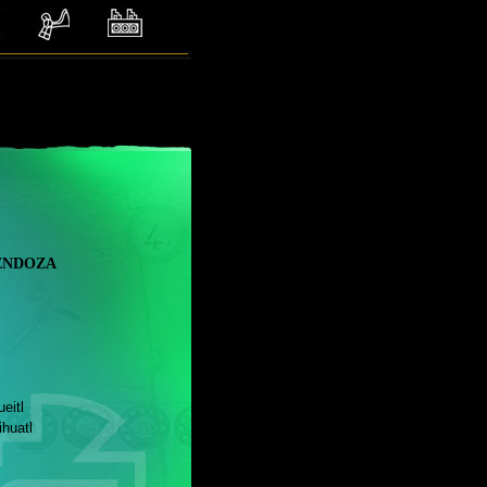
endoza
tl
huatl