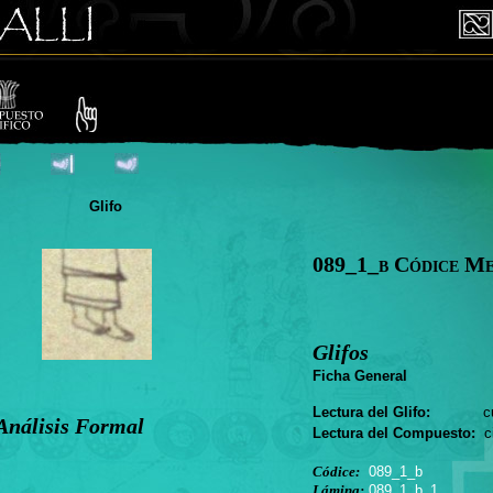
Glifo
089_1_b Códice M
Glifos
Ficha General
Lectura del Glifo:
cuei
Análisis Formal
Lectura del Compuesto:
ci
Códice:
089_1_b
Lámina:
089_1_b_1