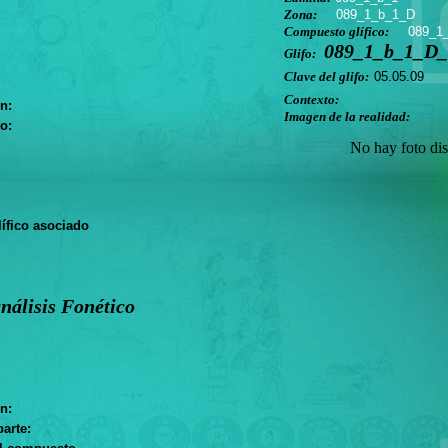
Zona:
089_1_b_1_D
Compuesto glífico:
089_1
089_1_b_1_D_
Glifo:
Clave del glifo:
05.05.09
Contexto:
n:
Imagen de la realidad:
o:
No hay foto dis
ífico asociado
nálisis Fonético
n:
arte: