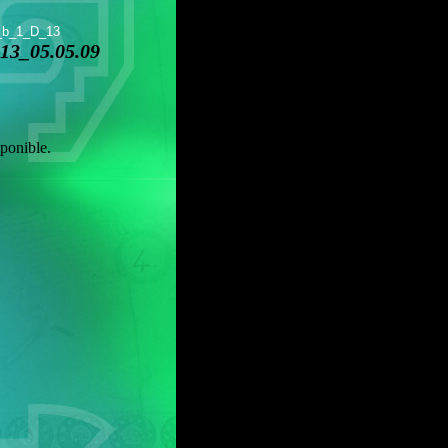
_b_1_D_13
13_05.05.09
ponible.