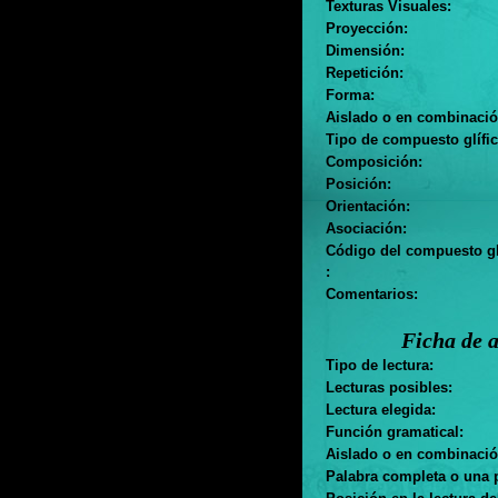
Texturas Visuales:
Proyección:
Dimensión:
Repetición:
Forma:
Aislado o en combinació
Tipo de compuesto glífic
Composición:
Posición:
Orientación:
Asociación:
Código del compuesto gl
:
Comentarios:
Ficha de a
Tipo de lectura:
Lecturas posibles:
Lectura elegida:
Función gramatical:
Aislado o en combinació
Palabra completa o una p