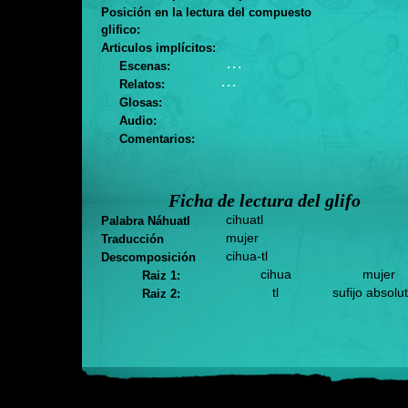
Posición en la lectura del compuesto
glifico:
Articulos implícitos:
. . .
Escenas:
. . .
Relatos:
Glosas:
Audio:
Comentarios:
Ficha de lectura del glifo
cihuatl
Palabra Náhuatl
mujer
Traducción
cihua-tl
Descomposición
cihua
mujer
Raiz 1:
tl
sufijo absolu
Raiz 2: