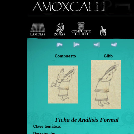
Compuesto
Glifo
Ficha de Análisis Formal
Clave temática:
Descripción: