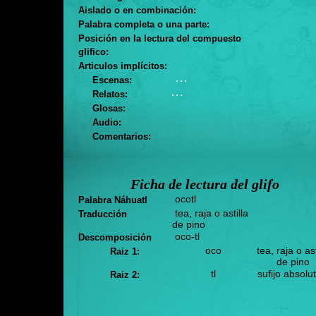
Aislado o en combinación:
Palabra completa o una parte:
Posición en la lectura del compuesto
glifico:
Articulos implícitos:
. . .
Escenas:
. . .
Relatos:
Glosas:
Audio:
Comentarios:
Ficha de lectura del glifo
ocotl
Palabra Náhuatl
tea, raja o astilla
Traducción
de pino
oco-tl
Descomposición
oco
tea, raja o ast
Raiz 1:
de pino
tl
sufijo absolu
Raiz 2: