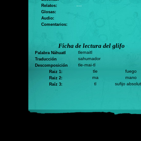
. . .
Relatos:
Glosas:
Audio:
Comentarios:
Ficha de lectura del glifo
tlemaitl
Palabra Náhuatl
sahumador
Traducción
tle-mai-tl
Descomposición
tle
fuego
Raiz 1:
ma
mano
Raiz 2:
tl
sufijo absolu
Raíz 3: