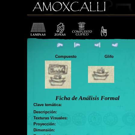
Compuesto
Glifo
Ficha de Análisis Formal
Clave temática:
Descripción:
Texturas Visuales:
Proyección:
Dimensión: