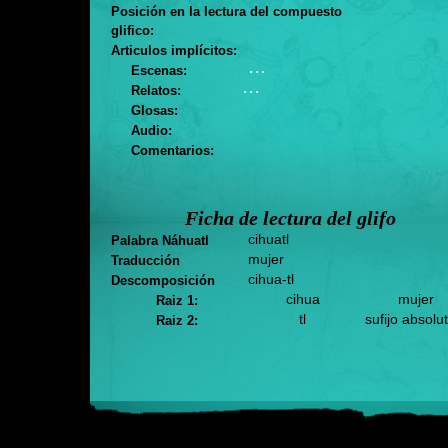
Posición en la lectura del compuesto
glifico:
Articulos implícitos:
. . .
Escenas:
. . .
Relatos:
Glosas:
Audio:
Comentarios:
Ficha de lectura del glifo
cihuatl
Palabra Náhuatl
mujer
Traducción
cihua-tl
Descomposición
cihua
mujer
Raiz 1:
tl
sufijo absolu
Raiz 2: