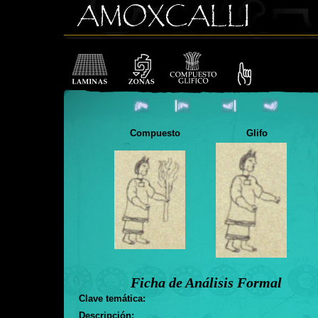
Compuesto
Glifo
Ficha de Análisis Formal
Clave temática:
Descripción: