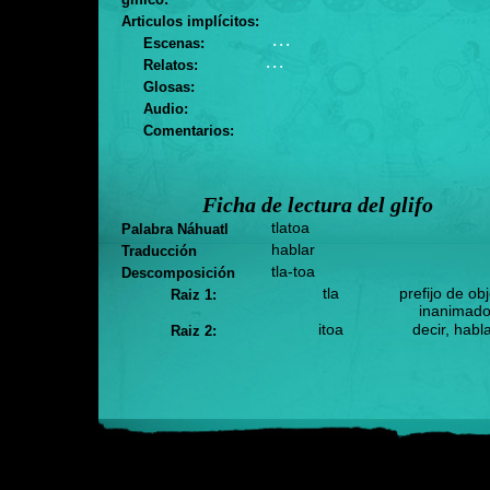
Articulos implícitos:
. . .
Escenas:
. . .
Relatos:
Glosas:
Audio:
Comentarios:
Ficha de lectura del glifo
tlatoa
Palabra Náhuatl
hablar
Traducción
tla-toa
Descomposición
tla
prefijo de ob
Raiz 1:
inanimad
itoa
decir, habl
Raiz 2: