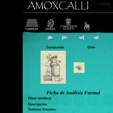
Compuesto
Glifo
Ficha de Análisis Formal
Clave temática:
Descripción:
Texturas Visuales: