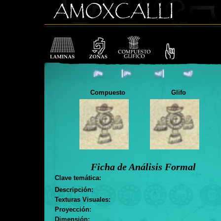
Compuesto
Glifo
Ficha de Análisis Formal
Clave temática:
Descripción:
Texturas Visuales:
Proyección:
Dimensión: