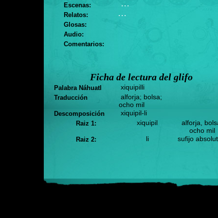
. . .
Escenas:
. . .
Relatos:
Glosas:
Audio:
Comentarios:
Ficha de lectura del glifo
xiquipilli
Palabra Náhuatl
alforja; bolsa;
Traducción
ocho mil
xiquipil-li
Descomposición
xiquipil
alforja, bols
Raiz 1:
ocho mil
li
sufijo absolu
Raiz 2: