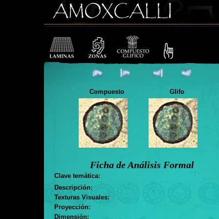
Compuesto
Glifo
Ficha de Análisis Formal
Clave temática:
Descripción:
Texturas Visuales:
Proyección:
Dimensión: