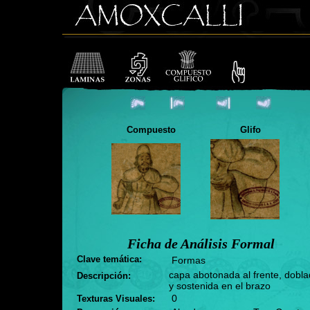
Compuesto
Glifo
Ficha de Análisis Formal
Clave temática:
Formas
capa abotonada al frente, dobl
Descripción:
y sostenida en el brazo
0
Texturas Visuales: