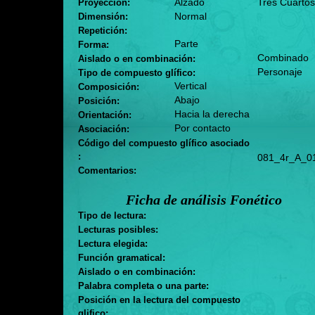
Alzado
Tres Cuartos
Proyección:
Normal
Dimensión:
Repetición:
Parte
Forma:
Combinado
Aislado o en combinación:
Personaje
Tipo de compuesto glífico:
Vertical
Composición:
Abajo
Posición:
Hacia la derecha
Orientación:
Por contacto
Asociación:
Código del compuesto glífico asociado
:
081_4r_A_0
Comentarios:
Ficha de análisis Fonético
Tipo de lectura:
Lecturas posibles:
Lectura elegida:
Función gramatical:
Aislado o en combinación:
Palabra completa o una parte:
Posición en la lectura del compuesto
glifico: