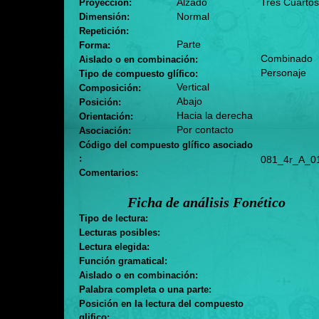
Alzado
Tres Cuartos
Proyección:
Normal
Dimensión:
Repetición:
Parte
Forma:
Combinado
Aislado o en combinación:
Personaje
Tipo de compuesto glífico:
Vertical
Composición:
Abajo
Posición:
Hacia la derecha
Orientación:
Por contacto
Asociación:
Código del compuesto glífico asociado
:
081_4r_A_0
Comentarios:
Ficha de análisis Fonético
Tipo de lectura:
Lecturas posibles:
Lectura elegida:
Función gramatical:
Aislado o en combinación:
Palabra completa o una parte:
Posición en la lectura del compuesto
glifico: