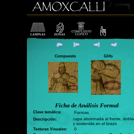
Compuesto
Glifo
Ficha de Análisis Formal
Clave temática:
Formas
capa abotonada al frente, dobl
Descripción:
y sostenida en el brazo
0
Texturas Visuales: