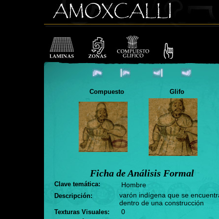
Compuesto
Glifo
Ficha de Análisis Formal
Clave temática:
Hombre
varón indígena que se encuentr
Descripción:
dentro de una construcción
0
Texturas Visuales: