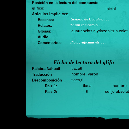
Posición en la lectura del compuesto
glifico:
Inicial
Articulos implícitos:
Señorío de Cuauhno . . .
Escenas:
“Aquí comenzó el . . .
Relatos:
cuaunochtzin ytlazopiltzin xolotl
Glosas:
Audio:
Pictográficamente, . . .
Comentarios:
Ficha de lectura del glifo
tlacatl
Palabra Náhuatl
hombre, varón
Traducción
tlaca,tl
Descomposición
tlaca
hombre
Raiz 1:
tl
sufijo absolu
Raiz 2: