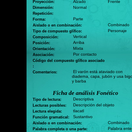
Alzado
Frente
Proyección:
Normal
Dimensión:
Repetición:
Parte
Forma:
Combinado
Aislado o en combinación:
Personaje
Tipo de compuesto glífico:
Vertical
Composición:
Arriba
Posición:
Mixta
Orientación:
Por contacto
Asociación:
Código del compuesto glífico asociado
:
El varón está ataviado con
Comentarios:
diadema, capa, jubón y usa big
y barba
Ficha de análisis Fonético
Descriptiva
Tipo de lectura:
Descripción del objeto
Lecturas posibles:
tlacatl
Lectura elegida:
Sustantivo
Función gramatical:
Combinado
Aislado o en combinación:
Palabra ente
Palabra completa o una parte: