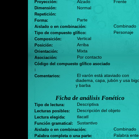
Alzado
Frente
Proyección:
Normal
Dimensión:
Repetición:
Parte
Forma:
Combinado
Aislado o en combinación:
Personaje
Tipo de compuesto glífico:
Vertical
Composición:
Arriba
Posición:
Mixta
Orientación:
Por contacto
Asociación:
Código del compuesto glífico asociado
:
El varón está ataviado con
Comentarios:
diadema, capa, jubón y usa big
y barba
Ficha de análisis Fonético
Descriptiva
Tipo de lectura:
Descripción del objeto
Lecturas posibles:
tlacatl
Lectura elegida:
Sustantivo
Función gramatical:
Combinado
Aislado o en combinación:
Palabra ente
Palabra completa o una parte: