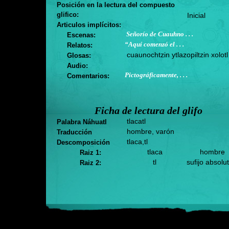
Posición en la lectura del compuesto
glifico:
Inicial
Articulos implícitos:
Señorío de Cuauhno . . .
Escenas:
“Aquí comenzó el . . .
Relatos:
cuaunochtzin ytlazopiltzin xolotl
Glosas:
Audio:
Pictográficamente, . . .
Comentarios:
Ficha de lectura del glifo
tlacatl
Palabra Náhuatl
hombre, varón
Traducción
tlaca,tl
Descomposición
tlaca
hombre
Raiz 1:
tl
sufijo absolu
Raiz 2: