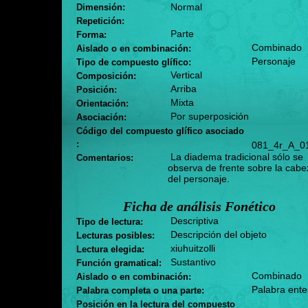
Normal
Dimensión:
Repetición:
Parte
Forma:
Combinado
Aislado o en combinación:
Personaje
Tipo de compuesto glífico:
Vertical
Composición:
Arriba
Posición:
Mixta
Orientación:
Por superposición
Asociación:
Código del compuesto glífico asociado
:
081_4r_A_0
La diadema tradicional sólo se
Comentarios:
observa de frente sobre la cabe
del personaje.
Ficha de análisis Fonético
Descriptiva
Tipo de lectura:
Descripción del objeto
Lecturas posibles:
xiuhuitzolli
Lectura elegida:
Sustantivo
Función gramatical:
Combinado
Aislado o en combinación:
Palabra ente
Palabra completa o una parte:
Posición en la lectura del compuesto