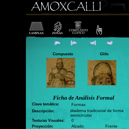
Compuesto
Glifo
Ficha de Análisis Formal
Clave temática:
Formas
diadema tradicional de forma
Descripción:
semicircular
0
Texturas Visuales:
Alzado
Frente
Proyección: