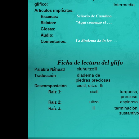
glifico:
Intermedio
Articulos implícitos:
Señorío de Cuauhno . . .
Escenas:
“Aquí comenzó el . . .
Relatos:
Glosas:
Audio:
La diadema da la lec . . .
Comentarios:
Ficha de lectura del glifo
xiuhuitzolli
Palabra Náhuatl
diadema de
Traducción
piedras preciosas
xiuitl, uitzo, lli
Descomposición
xiuitl
turquesa,
Raiz 1:
precioso
uitzo
espinoso
Raiz 2:
lli
terminación
Raíz 3:
sustantivo