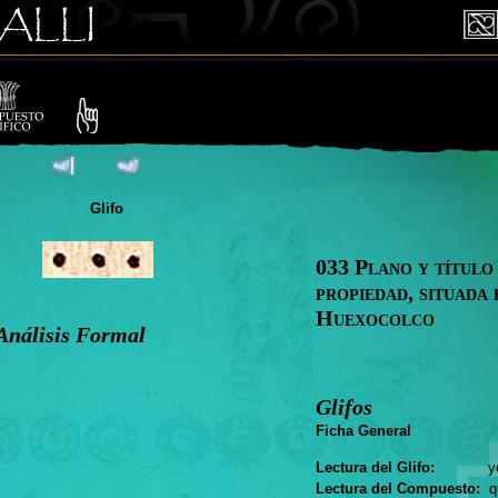
Glifo
033 Plano y título
propiedad, situada 
Huexocolco
Análisis Formal
Glifos
Ficha General
Lectura del Glifo:
ye
Lectura del Compuesto:
qu