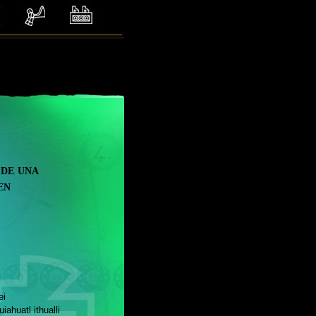
 de una
en
i
iahuatl ithualli