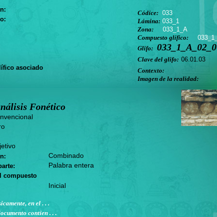
n:
Códice:
033
o:
Lámina:
033_1
Zona:
033_1_A
Compuesto glífico:
033_1
033_1_A_02_06
Glifo:
Clave del glifo:
06.01.03
ífico asociado
Contexto:
Imagen de la realidad:
nálisis Fonético
nvencional
ro
etivo
Combinado
n:
Palabra entera
arte:
el compuesto
Inicial
icamente, en el . . .
ocumento contien . . .