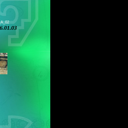
_A_02
.01.03