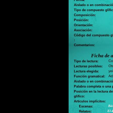
Aislado o en combinació
Tipo de compuesto glífic
Composición:
Posición:
Orientación:
Asociación:
Código del compuesto gl
:
Comentarios:
Ficha de a
Co
Tipo de lectura:
Ot
Lecturas posibles:
yei
Lectura elegida:
Adj
Función gramatical:
Aislado o en combinació
Palabra completa o una p
Posición en la lectura d
glifico:
Articulos implícitos:
Bás
Escenas:
El d
Relatos: