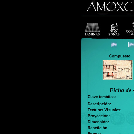
Compuesto
Ficha de 
Clave temática:
Descripción:
Texturas Visuales:
Proyección:
Dimensión:
Repetición:
Forma: