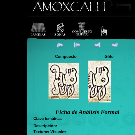
Compuesto
Glifo
Ficha de Análisis Formal
Clave temática:
Descripción:
Texturas Visuales: