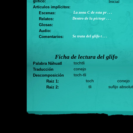
glifico:
Inicial
Articulos implícitos:
La zona C de esta pr . . .
Escenas:
Dentro de la pictogr . . .
Relatos:
Glosas:
Audio:
Se trata del glifo t . . .
Comentarios:
Ficha de lectura del glifo
tochtli
Palabra Náhuatl
conejo
Traducción
toch-tli
Descomposición
toch
conejo
Raiz 1:
tli
sufijo absolu
Raiz 2: