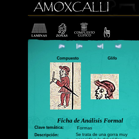
Compuesto
Glifo
Ficha de Análisis Formal
Clave temática:
Formas
Se trata de una gorra muy
Descripción: