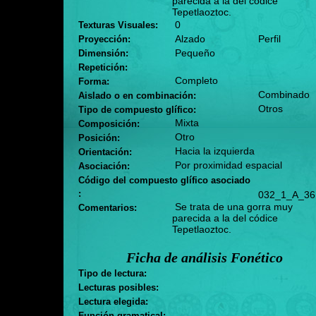
parecida a la del códice
Tepetlaoztoc.
0
Texturas Visuales:
Alzado
Perfil
Proyección:
Pequeño
Dimensión:
Repetición:
Completo
Forma:
Combinado
Aislado o en combinación:
Otros
Tipo de compuesto glífico:
Mixta
Composición:
Otro
Posición:
Hacia la izquierda
Orientación:
Por proximidad espacial
Asociación:
Código del compuesto glífico asociado
:
032_1_A_36
Se trata de una gorra muy
Comentarios:
parecida a la del códice
Tepetlaoztoc.
Ficha de análisis Fonético
Tipo de lectura:
Lecturas posibles:
Lectura elegida:
Función gramatical: