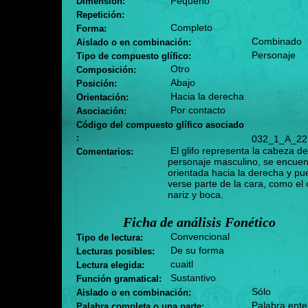
Pequeño
Dimensión:
Repetición:
Completo
Forma:
Combinado
Aislado o en combinación:
Personaje
Tipo de compuesto glífico:
Otro
Composición:
Abajo
Posición:
Hacia la derecha
Orientación:
Por contacto
Asociación:
Código del compuesto glífico asociado
:
032_1_A_22
El glifo representa la cabeza d
Comentarios:
personaje masculino, se encuen
orientada hacia la derecha y p
verse parte de la cara, como el 
nariz y boca.
Ficha de análisis Fonético
Convencional
Tipo de lectura:
De su forma
Lecturas posibles:
cuaitl
Lectura elegida:
Sustantivo
Función gramatical:
Sólo
Aislado o en combinación:
Palabra ente
Palabra completa o una parte: