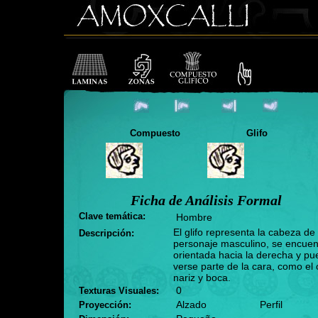
Compuesto
Glifo
Ficha de Análisis Formal
Clave temática:
Hombre
El glifo representa la cabeza de
Descripción:
personaje masculino, se encuen
orientada hacia la derecha y p
verse parte de la cara, como el 
nariz y boca.
0
Texturas Visuales:
Alzado
Perfil
Proyección: