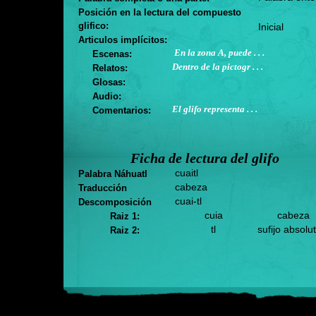
Posición en la lectura del compuesto
glifico:
Inicial
Articulos implícitos:
En la zona A, puede . . .
Escenas:
Dentro de la pictogr . . .
Relatos:
Glosas:
Audio:
El glifo representa . . .
Comentarios:
Ficha de lectura del glifo
cuaitl
Palabra Náhuatl
cabeza
Traducción
cuai-tl
Descomposición
cuia
cabeza
Raiz 1:
tl
sufijo absolu
Raiz 2: