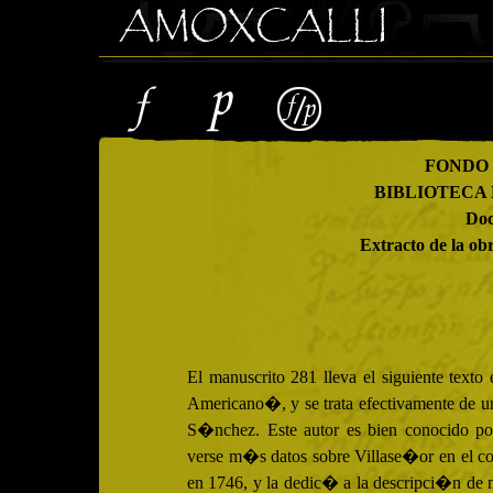
FONDO
BIBLIOTECA
Doc
Extracto de la 
El manuscrito 281 lleva el siguiente texto
Americano�, y se trata efectivamente de 
S�nchez. Este autor es bien conocido por
verse m�s datos sobre Villase�or en el co
en 1746, y la dedic� a la descripci�n de 