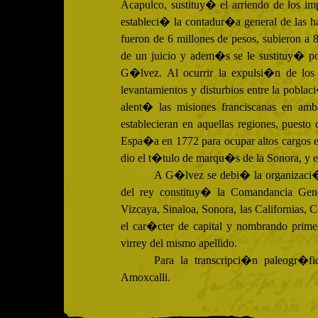
Acapulco, sustituy� el arriendo de los 
estableci� la contadur�a general de las ha
fueron de 6 millones de pesos, subieron a 
de un juicio y adem�s se le sustituy� por
G�lvez. Al ocurrir la expulsi�n de los j
levantamientos y disturbios entre la pobla
alent� las misiones franciscanas en amba
establecieran en aquellas regiones, pues
Espa�a en 1772 para ocupar altos cargos e
dio el t�tulo de marqu�s de la Sonora, y en
A G�lvez se debi� la organizaci�
del rey constituy� la Comandancia Gene
Vizcaya, Sinaloa, Sonora, las California
el car�cter de capital y nombrando prim
virrey del mismo apellido.
Para la transcripci�n paleogr�fic
Amoxcalli.