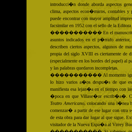
introducci�n donde aborda aspectos gen
clima, aspectos econ�micos, contables y
puede encontrar con mayor amplitud impres
facsimilar en 1952 con el sello de la Edito
����������� En el manuscrito 
asuntos indicados en el p�rrafo anterior,
describen ciertos aspectos, algunos de 
propia del siglo
XVIII
es ciertamente de di
(especialmente en los bordes del papel) al 
y las palabras quedaron incompletas.
����������� Al momento ignoramos q
lo hizo varios a�os despu�s de que esc
manifiesta esa lejan�a en el tiempo con l
�poca en que Villase�or escrib�a�. Curi
Teatro Americano
, colocando una l�nea ho
comenzar� a partir de ese lugar con otra 
de esta obra para dar lugar al que sigue. E
visitador de la Nueva Espa�a al Virrey Bu
����������� Si sabemos que don 