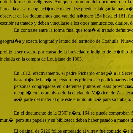
o de informes de religiosos. Aunque el nombre del documento en la
Parecida a esa recopilaci�n de material se puede catalogar la mayor�
observar en los documentos que van del n�mero 154 hasta el 161, fue
escribir su tratado y deben vincularse a los otros manuscritos, diarios, d
En contraste entre la forma final que tom� el tratado definit
geograf�a y exacta longitud y latitud del territorio de Coahuila, 
prolijo a ser oscuro por causa de la brevedad o indigno de cr�dito 
incluida en la compra de Louisiana de 1803.
En 1812, efectivamente, el padre Pichardo entreg� a la Secre
hasta d�nde hab�an llegado los primeros expedicionarios del
personas congregadas en diferentes puntos en esas provinci
recopil� en los archivos de la ciudad de M�xico, de Zacatec
as� parte del material que este erudito utiliz� para su trabajo.
En el documento de la
BNF
n�m. 164 se puede comprobar, fina
muri�, pero sus papeles y su biblioteca deben haber pasado a manos d
El original de 5126 folios entregado al virrey fue copiado �