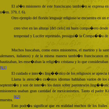
El af�n misionero de este franciscano tambi�n se expresa en
n�m. 379, f. 6).
Otro ejemplo del florido lenguaje religioso se encuentra en u
creo vive en las alturas [del cielo] mi buen compa�ero desd
tempestad y Lucifer reprimido, prosigui� la Compa��a de Jes
Muchos buscaban, como estos misioneros, el martirio y la san
alemanes, italianos) y de la misma manera tambi�n franciscanos en
bautizaban, les ense�aban la religi�n cristiana y lo que consideraban
[61]
El cuidado e inter�s ling��stico de los religiosos se aprecia 
Llama la atenci�n cu�ntos idiomas hablaban varios de los mi
septentri�n y son de inter�s los datos sobre parentescos ling��st
misioneros usaban gran cantidad de mexicanismos. Tanto el padre Ki
[62]
muestra.
Esto podr�a significar que en realidad muchos de los frail