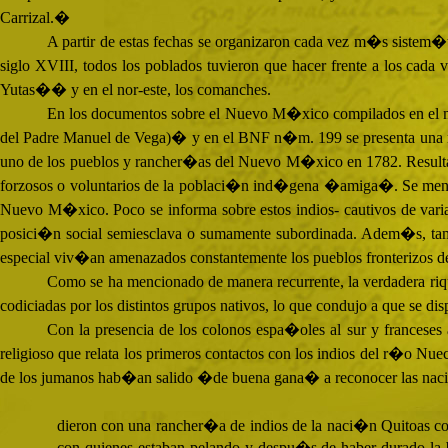
Carrizal.�
A partir de estas fechas se organizaron cada vez m�s sistem�
siglo
XVIII
, todos los poblados tuvieron que hacer frente a los ca
Yutas�� y en el nor-este, los comanches.
En los documentos sobre el Nuevo M�xico compilados en el 
del Padre Manuel de Vega)� y en el
BNF
n�m. 199 se presenta una mi
uno de los pueblos y rancher�as del Nuevo M�xico en 1782. Resulta 
forzosos o voluntarios de la poblaci�n ind�gena �amiga�. Se mencion
Nuevo M�xico. Poco se informa sobre estos indios- cautivos de va
posici�n social semiesclava o sumamente subordinada. Adem�s, tam
especial viv�an amenazados constantemente los pueblos fronterizos 
Como se ha mencionado de manera recurrente, la verdadera riqu
codiciadas por los distintos grupos nativos, lo que condujo a que se di
Con la presencia de los colonos espa�oles al sur y franceses 
religioso que relata los primeros contactos con los indios del r�o Nu
de los jumanos hab�an salido �de buena gana� a reconocer las nacion
dieron con una rancher�a de indios de la naci�n Quitoas con
con quienes estaban pelando y despu�s de haber durado la b