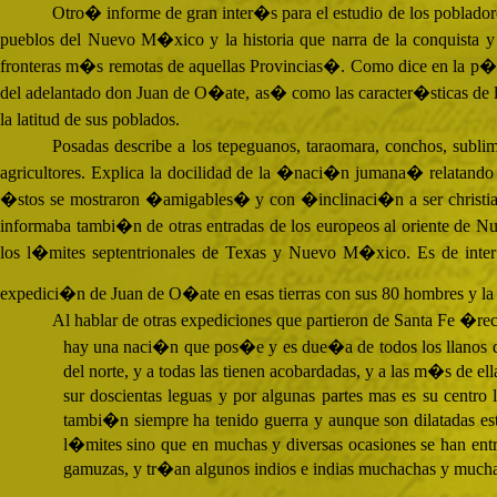
Otro� informe de gran inter�s para el estudio de los pobladore
pueblos del Nuevo M�xico y la historia que narra de la conquista
fronteras m�s remotas de aquellas Provincias�. Como dice en la p�gin
del adelantado don Juan de O�ate, as� como las caracter�sticas de la
la latitud de sus poblados.
Posadas describe a los tepeguanos, taraomara, conchos, subl
agricultores. Explica la docilidad de la �naci�n jumana� relatan
�stos se mostraron �amigables� y con �inclinaci�n a ser christi
informaba tambi�n de otras entradas de los europeos al oriente de N
los l�mites septentrionales de Texas y Nuevo M�xico. Es de inter
expedici�n de Juan de O�ate en esas tierras con sus 80 hombres y 
Al hablar de otras expediciones que partieron de Santa Fe �
hay una naci�n que pos�e y es due�a de todos los llanos de
del norte, y a todas las tienen acobardadas, y a las m�s de ell
sur doscientas leguas y por algunas partes mas es su centro
tambi�n siempre ha tenido guerra y aunque son dilatadas est
l�mites sino que en muchas y diversas ocasiones se han entr
gamuzas, y tr�an algunos indios e indias muchachas y muchac