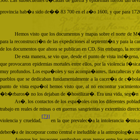
300. Las subsecuentes d�cadas de guerra y epidemias fueron tan de
provincia hab�a sido de�� 83 700 en el a�o 1600, y que para 1720 s
Hemos visto que los documentos y mapas sobre el norte de M
para la reconstrucci�n de las expediciones al septentri�n y para la c
de los documentos que ahora se publican en
CD
. Sin embargo, la reco
De esta manera, se vio que, desde el punto de vista ind�gena
que provocaron epidemias mortales entre ellos, por la violencia f�s
muy profundos. Los espa�oles y sus acompa�antes, tlaxcaltecas y de otr
pueblos que se dedicaban fundamentalmente a la cacer�a de c�bolas o
punto de vista espa�ol hemos visto que, al no encontrar yacimientos 
�b�rbaros� no los dejaban de �hostilizar�. Era una vida, seg�n l
As�, los contactos de los espa�oles con los diferentes poblad
trabajo en reales de minas o en guerras sangrientas y exterminio direc
[73]
violencia y crueldad,
en la que prevalec�a la intolerancia �tnic
deber�a de incorporar como central e ineludible a la antropolog�a n
Aunque los invasores sembraban gran temor entre los nativos 