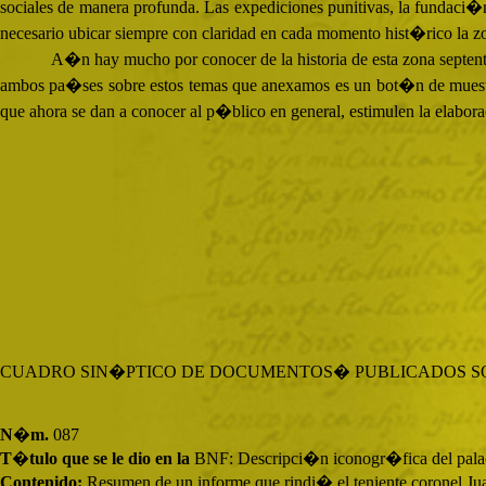
sociales de manera profunda. Las expediciones punitivas, la fundaci�n d
necesario ubicar siempre con claridad en cada momento hist�rico la zon
A�n hay mucho por conocer de la historia de esta zona septent
ambos pa�ses sobre estos temas que anexamos es un bot�n de muestra
que ahora se dan a conocer al p�blico en general, estimulen la elabor
CUADRO SIN�PTICO DE DOCUMENTOS� PUBLICADOS SO
N�m.
087
T�tulo que se le dio en la
BNF:
Descripci�n iconogr�fica del palac
Contenido:
Resumen de un informe que rindi� el teniente coronel Jua