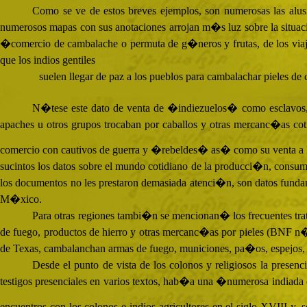
Como se ve de estos breves ejemplos, son numerosas las alusi
numerosos mapas con sus anotaciones arrojan m�s luz sobre la situac
�comercio de cambalache o permuta de g�neros y frutas, de los via
que los indios gentiles
suelen llegar de paz a los pueblos para cambalachar pieles de
N�tese este dato de venta de �indiezuelos� como esclavos, m
apaches u otros grupos trocaban por caballos y otras mercanc�as
comercio con cautivos de guerra y �rebeldes� as� como su venta a las
sucintos los datos sobre el mundo cotidiano de la producci�n, consum
los documentos no les prestaron demasiada atenci�n, son datos fundam
M�xico.
Para otras regiones tambi�n se mencionan� los frecuentes t
de fuego, productos de hierro y otras mercanc�as por pieles (
BNF
n�m
de Texas, cambalanchan armas de fuego, municiones, pa�os, espejos
Desde el punto de vista de los colonos y religiosos la presenc
testigos presenciales en varios textos, hab�a una �numerosa indiada
encuentros con los colonos e indios agricultores en el siglo
XVIII
y, s