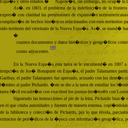
Espa�a y otros estados.�
Napole�n, sin embargo, no ocup� la Lo
As�, en 1803, el problema de la indefinici�n de la frontera
expres� con claridad las pretensiones de expansi�n norteamericanas
compilaci�n de hechos hist�ricos relacionados con esos territorios p
sido territorio del virreinato de la Nueva Espa�a. As�, se mand� hacer
�
cuantos documentos y datos hist�ricos y geogr�ficos como fu
[9]
costas adyacentes.
En la Nueva Espa�a esta tarea se le encomend� en 1807 a fr
irrupci�n de Jos� Bonaparte en Espa�a, el padre Talamantes particip
Garibay, el padre Talamantes fue apresado, acusado con los dem�s co
l�mites al padre Pichardo. �ste se dio a la tarea de estudiar los l�mi
tarea f�cil escudri�ar con exactitud los puntos lim�trofes con Louis
Siguiendo las instrucciones al pie de la letra, Pichardo busc
en el que citaba autoridades y fuentes de manera extensa, copi�ndolas,
de la biblioteca y colecci�n de Pichardo, por lo que revela, parci
extractos de peri�dicos de la �poca con informaci�n geogr�fica, pol