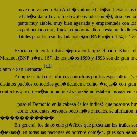
huve que volver a San Andr�s adonde hab�an llevado los Coc
le hab�a dado la vara de fiscal enviado con �l, desde ento
gente muy afable, muy bien agestada y emparentada con los 
experimentado muy finos, a uno muy alto de estatura le dimo
tlatoles para toda su dilatada naci�n (
BNF
n�m. 174, f. 5v-6
Exactamente en la misma �poca en la que el padre Kino infor
Mazanet (
BNF
n�m. 167) de los a�os 1690 y 1693 son de gran inter�
[23]
Santo o San Bernardo.
Aunque se trata de informes conocidos por los especialistas (v
distintos pueblos conocidos gen�ricamente como �tejas� con gran
contra los que no ten�an inmunidad); quiz� no estaban los aasinai ta
puso el Demonio en la cabeza {a los indios} que nosotros h
como trescientas personas poco m�s o menos, se afirmaron
�����������
En general, los datos etnogr�ficos que presentan los frailes 
�texias� en todas las naciones es nombre com�n, pues son �nacione