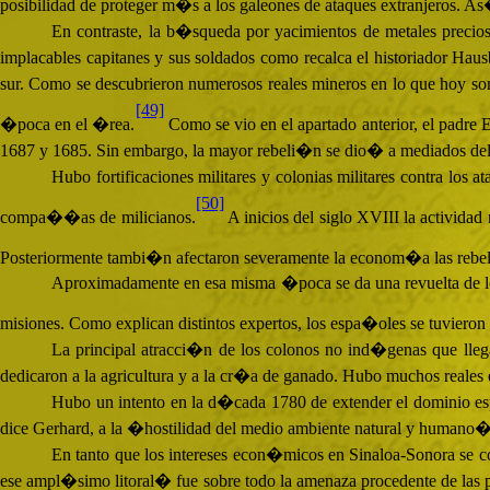
posibilidad de proteger m�s a los galeones de ataques extranjeros. As�
En contraste, la b�squeda por yacimientos de metales preci
implacables capitanes y sus soldados como recalca el historiador Ha
sur. Como se descubrieron numerosos reales mineros en lo que hoy son 
[49]
�poca en el �rea.
Como se vio en el apartado anterior, el padre
1687 y 1685. Sin embargo, la mayor rebeli�n se dio� a mediados del
Hubo fortificaciones militares y colonias militares contra lo
[50]
compa��as de milicianos.
A inicios del siglo
XVIII
la actividad
Posteriormente tambi�n afectaron severamente la econom�a las rebelio
Aproximadamente en esa misma �poca se da una revuelta de lo
misiones. Como explican distintos expertos, los espa�oles se tuvieron 
La principal atracci�n de los colonos no ind�genas que llega
dedicaron a la agricultura y a la cr�a de ganado. Hubo muchos reales
Hubo un intento en la d�cada 1780 de extender el dominio espa
dice Gerhard, a la �hostilidad del medio ambiente natural y humano�
En tanto que los intereses econ�micos en Sinaloa-Sonora se co
ese ampl�simo litoral� fue sobre todo la amenaza procedente de las pot