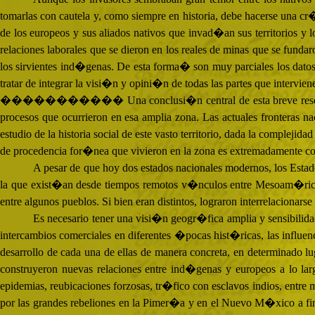
tomarlas con cautela y, como siempre en historia, debe hacerse una cr�ti
de los europeos y sus aliados nativos que invad�an sus territorios y
relaciones laborales que se dieron en los reales de minas que se fu
los sirvientes ind�genas. De esta forma� son muy parciales los dat
tratar de integrar la visi�n y opini�n de todas las partes que intervie
����������� Una conclusi�n central de esta breve rese�a es que 
procesos que ocurrieron en esa amplia zona. Las actuales fronteras n
estudio de la historia social de este vasto territorio, dada la complejid
de procedencia for�nea que vivieron en la zona es extremadamente com
A pesar de que hoy dos estados nacionales modernos, los Estado
la que exist�an desde tiempos remotos v�nculos entre Mesoam�rica y 
entre algunos pueblos. Si bien eran distintos, lograron interrelacionars
Es necesario tener una visi�n geogr�fica amplia y sensibilidad
intercambios comerciales en diferentes �pocas hist�ricas, las influenci
desarrollo de cada una de ellas de manera concreta, en determinado lu
construyeron nuevas relaciones entre ind�genas y europeos a lo la
epidemias, reubicaciones forzosas, tr�fico con esclavos indios, entre
por las grandes rebeliones en la Pimer�a y en el Nuevo M�xico a fin