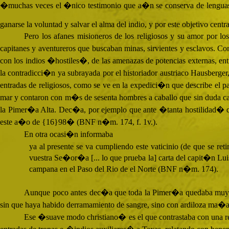
�muchas veces el �nico testimonio que a�n se conserva de lenguas pe
ganarse la voluntad y salvar el alma del indio, y por este objetivo cen
Pero los afanes misioneros de los religiosos y su amor por 
capitanes y aventureros que buscaban minas, sirvientes y esclavos. Co
con los indios �hostiles�, de las amenazas de potencias externas, ent
la contradicci�n ya subrayada por el historiador austriaco Hausberger,
entradas de religiosos, como se ve en la expedici�n que describe el
mar y contaron con m�s de sesenta hombres a caballo que sin duda ca
la Pimer�a Alta. Dec�a, por ejemplo que ante �tanta hostilidad� q
este a�o de {16}98� (
BNF
n�m. 174, f. 1v.).
En otra ocasi�n informaba
ya al presente se va cumpliendo este vaticinio (de que se r
vuestra Se�or�a [... lo que prueba la] carta del capit�n Lui
campana en el Paso del Rio de el Norte (
BNF
n�m. 174).
Aunque poco antes dec�a
que toda la Pimer�a quedaba muy pa
sin que haya habido derramamiento de sangre, sino con ardiloza ma�
Ese �suave modo christiano� es el que contrastaba con una r