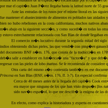
resume los resultados de la expedici�n encabezada por el capit�n de 
por mar el capit�n Juan P�rez llegaba hasta la latitud norte de 55 gra
Ante las entradas de los rusos por el mismo litoral en las si
fue mantener el abastecimiento de alimentos en poblados tan aislado
bien no hubo rebeliones en la costa californiana, muchos nativos a
m�s abajo en la siguiente secci�n, y como sucedi� en todas las otr
y estuvo estrechamente relacionada con San Blas de donde llegaban en
El comercio m�s lucrativo durante la segunda mitad del sigl
indios obteniendo dichas pieles, las que vendi� con ping�es ganancia
del documento
BNF
n�m. 176, que consta de la traducci�n en 1789
deb�a salir a establecer en Am�rica� una "factor�a" y que deb�a b
regresar con las pieles de lobo marino. Se le recomienda de considere 
Otra carta del mismo a�o contenida tambi�n en ese documen
Princesa
en San Blas (
BNF
, n�m. 176, ff. 3-7). En especial confir
Cerca de 40 meses antes de la llegada del capit�n Cook entr
era mayor que ninguno de los que han visto despu�s [los na
sido nav�o espa�ol, lo que me descifr� la enigma de las dos 
En efecto, como explica la historiadora y experta en cuestio