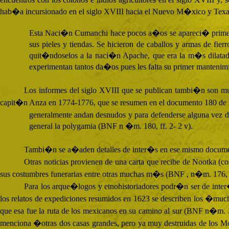
hab�a incursionado en el siglo
XVIII
hacia el Nuevo M�xico y Texas 
Esta Naci�n Cumanchi hace pocos a�os se apareci� primero a 
sus pieles y tiendas. Se hicieron de caballos y armas de fi
quit�ndoselos a la naci�n Apache, que era la m�s dilatada
experimentan tantos da�os pues les falta su primer mantenimie
Los informes del siglo
XVIII
que se publican tambi�n son muy 
capit�n Anza en 1774-1776, que se resumen en el documento 180 de
generalmente andan desnudos y para defenderse alguna vez del
general la polygamia (
BNF
n �m. 180, ff. 2- 2 v).
Tambi�n se a�aden detalles de inter�s en ese mismo document
Otras noticias provienen de una carta que recibe de Nootka
sus costumbres funerarias entre otras muchas m�s (
BNF
, n�m. 176, f
Para los arque�logos y etnohistoriadores podr�n ser de int
los relatos de expediciones resumidos en 1623 se describen los �muc
que esa fue la ruta de los mexicanos en su camino al sur (
BNF
n�m. 37
menciona �otras dos casas grandes, pero ya muy destruidas de los 