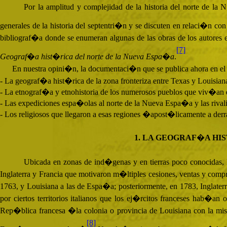
Por la amplitud y complejidad de la historia del norte de la
generales de la historia del septentri�n y se discuten en relaci�n co
bibliograf�a donde se enumeran algunas de las obras de los autores 
[7]
Geograf�a hist�rica del norte de la Nueva Espa�a
.
En nuestra opini�n, la documentaci�n que se publica ahora en el Pr
- La geograf�a hist�rica de la zona fronteriza entre Texas y Louisiana
- La etnograf�a y etnohistoria de los numerosos pueblos que viv�an en
- Las expediciones espa�olas al norte de la Nueva Espa�a y las rival
- Los religiosos que llegaron a esas regiones �apost�licamente a derr
1. LA GEOGRAF�A HIS
Ubicada en zonas de ind�genas y en tierras poco conocidas, la
Inglaterra y Francia que motivaron m�ltiples cesiones, ventas y comp
1763, y Louisiana a las de Espa�a; posteriormente, en 1783, Inglate
por ciertos territorios italianos que los ej�rcitos franceses hab�
Rep�blica francesa �la colonia o provincia de Louisiana con la mi
[8]