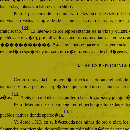
haciendas, minas y misiones o presidios.
Pero el problema de la naturaleza de las fuentes es serio: Los
nativos son vistos siempre desde el punto de vista del fraile, conve
[34]
franciscano.
El inter�s de los representantes de la vida y cultura
pueblos de misi�n), por utilizarlos como tropas auxiliares en nuevas g
����������� Esto nos impone hacer una advertencia al lector
expansi�n espa�ola y no vamos a o�r las voces de los ind�genas, ni 
3. LAS EXPEDICIONE
Como subraya la historiograf�a mexicana, durante el periodo vir
naturales y los aspectos etnogr�ficos que se trataron el punto anter
[35]
a�os.
As�, son notables los aportes a la cartograf�a y geograf
Pero debemos insistir tambi�n en el hecho que todas las entrad
[37]
pueblos nativos donde aparec�an.
Ya desde 1519, en su b�squeda por minas de oro o plata los 
Santander, por ejemplo, desarrollaron un redituable tr�fico de esclavo