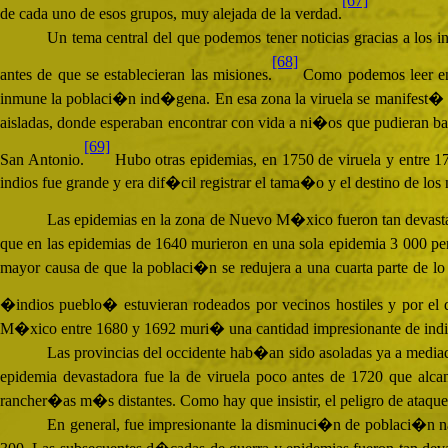
[67]
de cada uno de esos grupos, muy alejada de la verdad.
Un tema central del que podemos tener noticias gracias a los i
[68]
antes de que se establecieran las misiones.
Como podemos leer en 
inmune la poblaci�n ind�gena. En esa zona la viruela se manifest� en
aisladas, donde esperaban encontrar con vida a ni�os que pudieran bau
[69]
San Antonio.
Hubo otras epidemias, en 1750 de viruela y entre 1
indios fue grande y era dif�cil registrar el tama�o y el destino de lo
Las epidemias en la zona de Nuevo M�xico fueron tan devasta
que en las epidemias de 1640 murieron en una sola epidemia 3 000 per
mayor causa de que la poblaci�n se redujera a una cuarta parte de lo
�indios pueblo� estuvieran rodeados por vecinos hostiles y por el de
M�xico entre 1680 y 1692 muri� una cantidad impresionante de in
Las provincias del occidente hab�an sido asoladas ya a media
epidemia devastadora fue la de viruela poco antes de 1720 que al
rancher�as m�s distantes. Como hay que insistir, el peligro de ataque
En general, fue impresionante la disminuci�n de poblaci�n n