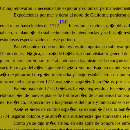
China) renovaron la necesidad de explorar y colonizar permanentement
Expediciones por mar y tierra al norte de California partie
[54]
en el reino hasta inicios de 1772.
Intervino en todos los �mbitos d
tabaco, se plante� el establecimiento de intendencias y se busc� rest
estudiosos especializados en este periodo.
Para el contexto que nos interesa es de importancia subrayar 
Dentro de esa l�gica, a Jos� de G�lvez, como visitador general de la 
guerra interna en Sonora y el abandono de las misiones la reorganiza
sur). En mayo del a�o siguiente lleg� a Sonora. Bajo su mando se r
a�o exploraron la regi�n intermedia y luego establecieron un punto
informe del viaje que en 1774 realiz� el capit�n Juan P�rez por la cos
Para� mayo de 1772, G�lvez hab�a regresado a Espa�a, pero s
elaboraci�n de nuevos planes de fortificaci�n de la inmensa frontera a
del Pac�fico, inspecciones a los presidios del norte y fundaciones o 
As� el �rea de control espa�ol se extendi� hasta la bah�
1774 llegaron colonos y se abri� una ruta terrestre que atravesaba e
Como ya se dijo m�s arriba, en esta zona de Sonora los enfr