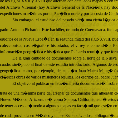
de los siglos
XVII
y
XVIII
que alternan con detallados mapas y con tra
del Archivo Virreinal (hoy Archivo General de la Naci�n); hay docu
expediciones mar�timas por el Pac�fico norte y por la costa de Califo
Sin embargo, el estudioso del pasado ver� una cierta l�gica e
padre Antonio Pichardo. Este bachiller, oriundo de Cuernavaca, fue 
eruditos de la Nueva Espa�a en la segunda mitad del siglo
XVIII
, pu
coleccionista, cosm�grafo e historiador, el virrey encomend� a P
informaci�n geogr�fica e hist�rica que Pichardo reuni� y que forma
De la gran cantidad de documentos sobre el norte de la Nuev
cuadro sin�ptico al final de este estudio introductorio. Algunos de es
geogr�ficas como, por ejemplo, del capit�n Juan Mateo Mang� (o M
cl�sicas obras de varios misioneros jesuitas, los escritos del padre J
El objetivo al publicar en facs�mil esta documentaci�n sobre 
trata de una m�nima parte del arsenal de documentos que albergan ci
Nuevo M�xico, Arizona, as� como Sonora, California, etc.� estos d
de tener acceso c�modo a algunos mapas en facs�mil que est�n en Par�
de cada provincia en M�xico y en los Estados Unidos, bibliograf�a de