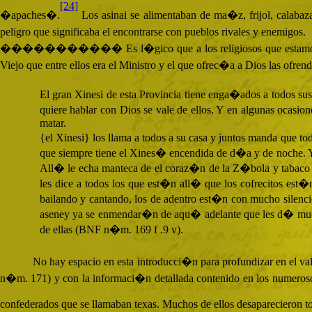
[24]
�apaches�.
Los asinai se alimentaban de ma�z, frijol, calabaza
peligro que significaba el encontrarse con pueblos rivales y enemigos.
����������� Es l�gico que a los religiosos que estamos siguien
Viejo que entre ellos era el Ministro y el que ofrec�a a Dios las ofre
El gran Xinesi de esta Provincia tiene enga�ados a todos su
quiere hablar con Dios se vale de ellos. Y en algunas ocasi
matar.
{el Xinesi} los llama a todos a su casa y juntos manda que t
que siempre tiene el Xines� encendida de d�a y de noche. Y 
All� le echa manteca de el coraz�n de la Z�bola y tabaco y 
les dice a todos los que est�n all� que los cofrecitos est�
bailando y cantando, los de adentro est�n con mucho silenci
aseney ya se enmendar�n de aqu� adelante que les d� mucho 
de ellas (
BNF
n�m. 169 f .9 v).
No hay espacio en esta introducci�n para profundizar en el val
n�m. 171) y con la informaci�n detallada contenido en los numerosos 
confederados que se llamaban texas. Muchos de ellos desaparecieron tot