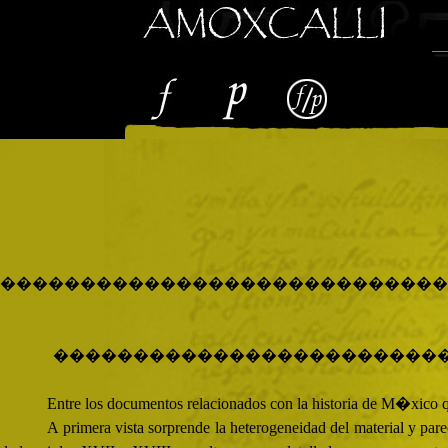
����������������������������
������������������������
Entre los documentos relacionados con la historia de M�xico q
A primera vista sorprende la heterogeneidad del material y pa