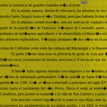
[45]
sobre la existencia de grandes ciudades m�s al norte.
De la misma manera, fueron de relevancia los informes de los
pueden haber llegado hasta el r�o Trinidad, pero que hallaron la ruta 
En el altiplano central norte�o, ante las noticias de ciudade
partir de la expedici�n de Francisco V�zquez de Coronado, quien,
poblados de ind�genas agricultores y de desarrollada civilizaci�n re
los primeros exploradores. V�zquez permaneci� dos a�os en la zona 
costas de California como entre las culturas del Mississippi y la Huast
El padre Z�rate menciona la presencia de gente de Asia que 
M�xico ricos yacimientos de metales preciosos y el hecho de que lo
sistem�tica.
Si bien� hubo algunas entradas con religiosos a los �indio
el t�tulo de adelantado-gobernador). O�ate parti� de Santa B�rbara 
pueblo� en 1598. As�, el �rea controlado a principios del siglo
XV
como hacia el nacimiento del r�o Pecos. Hacia el oeste se sosten�
Caballeros, pero pronto se traslad� a la villa de San Gabriel y a partir 
Este precario control espa�ol de la zona se vino abajo ante las
recuperaron los asentamientos de los indios pueblo, y en 1692 se res