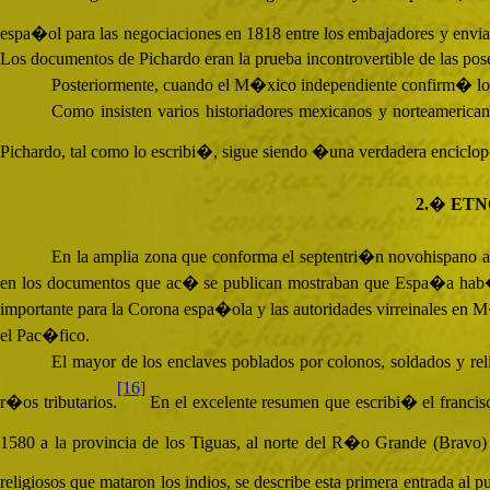
espa�ol para las negociaciones en 1818 entre los embajadores y envi
Los documentos de Pichardo eran la prueba incontrovertible de las pos
Posteriormente, cuando el M�xico independiente confirm� los 
Como insisten varios historiadores mexicanos y norteamerican
Pichardo, tal como lo escribi�, sigue siendo �una verdadera enciclo
2.� ET
En la amplia zona que conforma el septentri�n novohispano al
en los documentos que ac� se publican mostraban que Espa�a hab�a 
importante para la Corona espa�ola y las autoridades virreinales en M�
el Pac�fico.
El mayor de los enclaves poblados por colonos, soldados y re
[16]
r�os tributarios.
En el excelente resumen que escribi� el franc
1580 a la provincia de los Tiguas, al norte del R�o Grande (Bravo
religiosos que mataron los indios, se describe esta primera entrada al p