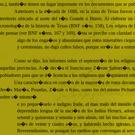
ss.), tambi�n tienen un lugar importante en los documentos que se pub
Anteriores a la d�cada de 1680, en la zona de Texas fueron 
territorio ubicado al norte del r�o Grande o Bravo. Al elaborar un
cronolog�a de la historia de Texas (
BNF
n�m. 158). Los relatos de l
de pensar (ver
BNF
n�ms. 167 y 169). �sta se percibe con claridad c
algo de los enga�os y abussiones que estos miserables ciego
y ceremonias, no digo cultos falsos, porque ser�a dar a ente
Como se dijo, los informes sobre el septentri�n de los religios
aquellas provincias. As� dec�a el franciscano Z�rate Salmer�n, que 
pobladores para que se d� licencia a los religiosos que �quisieren en
Una caracter�stica en com�n de la mayor�a de estos documentos e
Jes�s Mar�a, Posadas, Z�rate o Kino, como los del mismo Pichard
sobre s� mismo�
e yo peque�uelo e indigno fraile, el mas malo del mundo 
deprendido lengua de la naci�n de los Indios Hemex, adonde 
seismil y quinientas y sesenta y seis almas, sin las muchas
m�s de veinte y cuatro a�os, y habiendo hecho iglesias, c
Reverendissimo, se pongan los medios que convengan al servi