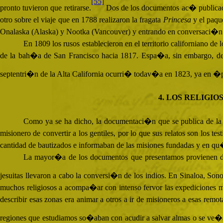
[55]
pronto tuvieron que retirarse.
Dos de los documentos ac� publicado
otro sobre el viaje que en 1788 realizaron la fragata
Princesa
y el paq
Onalaska (Alaska) y Nootka (Vancouver) y entrando en conversaci�n 
En 1809 los rusos establecieron en el territorio californiano
de la bah�a de San Francisco hacia 1817. Espa�a, sin embargo, debi
septentri�n de la Alta California ocurri� todav�a en 1823, ya en 
4. LOS RELIGI
Como ya se ha dicho, la documentaci�n que se publica de l
misionero de convertir a los gentiles, por lo que sus relatos son los
cantidad de bautizados e informaban de las misiones fundadas y en qu�
La mayor�a de los documentos que presentamos provienen de 
jesuitas llevaron a cabo la conversi�n de los indios. En Sinaloa, Son
muchos religiosos a acompa�ar con intenso fervor las expediciones mil
describir esas zonas era animar a otros a ir de misioneros a esas rem
regiones que estudiamos so�aban con acudir a salvar almas o se ve�an l