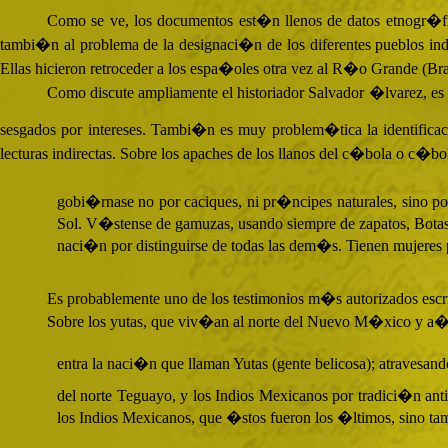
Como se ve, los documentos est�n llenos de datos etnogr�fic
tambi�n al problema de la designaci�n de los diferentes pueblos ind
Ellas hicieron retroceder a los espa�oles otra vez al R�o Grande (Br
Como discute ampliamente el historiador Salvador �lvarez, 
sesgados por intereses. Tambi�n es muy problem�tica la identificac
lecturas indirectas. Sobre los apaches de los llanos del c�bola o c�b
gobi�rnase no por caciques, ni pr�ncipes naturales, sino por
Sol. V�stense de gamuzas, usando siempre de zapatos, Botas,
naci�n por distinguirse de todas las dem�s. Tienen mujeres 
Es probablemente uno de los testimonios m�s autorizados escri
Sobre los yutas, que viv�an al norte del Nuevo M�xico y a�
entra la naci�n que llaman Yutas (gente belicosa); atravesan
del norte Teguayo, y los Indios Mexicanos por tradici�n anti
los Indios Mexicanos, que �stos fueron los �ltimos, sino ta