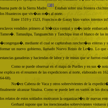
[38]
buena parte de la Sierra Madre.
Estaban sobre una frontera chichim
los Huastecos que viv�an m�s al norte.
Entre 1519 y 1523, Francisco de Garay hizo varios intentos inf
esclavos vendidos primero al M�xico central y m�s tarde embarcados 
Tames�. Tamaulipa, Tanguanchin y Tanchipa eran el blanco de las inc
�congregas�, mediante el cual se capturaban rancher�as enteras y s
formar un nuevo gobierno, llamado Nuevo Reino de Le�n. Lo que es de 
estancias ganaderas y haciendas de labor y de minas que se fueron estab
Como se puede observar en el mapa de Puelles y en sus � no
se explica en el resumen de las expediciones al norte, elaborado en
64-68).
Nu�ez Cabeza de Vaca y otros sobrevivientes de la expedici�n
finalmente alcanzar Sinaloa. Como se puede leer en varios de los doc
los relatos de estos soldados motivaron la organizaci�n de nuevas en
Gerhard supone que los mencionados sobrevivientes visitaron 