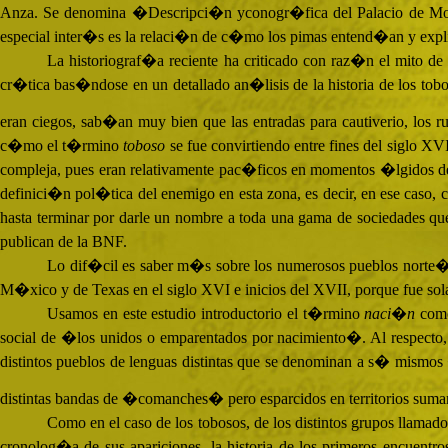
Anza. Se denomina �Descripci�n yconogr�fica del Palacio de Moc
especial inter�s es la relaci�n de c�mo los pimas entend�an y explicab
La historiograf�a reciente ha criticado con raz�n el mito de
cr�tica bas�ndose en un detallado an�lisis de la historia de los tob
eran ciegos, sab�an muy bien que las entradas para cautiverio, los 
c�mo el t�rmino
toboso
se fue convirtiendo entre fines del siglo
XV
compleja, pues eran relativamente pac�ficos en momentos �lgidos de 
definici�n pol�tica del enemigo en esta zona, es decir, en ese caso,
hasta terminar por darle un nombre a toda una gama de sociedades q
publican de la
BNF
.
Lo dif�cil es saber m�s sobre los numerosos pueblos norte�os
M�xico y de Texas en el siglo
XVI
e inicios del
XVII
, porque fue so
Usamos en este estudio introductorio el t�rmino
naci�n
como
social de �los unidos o emparentados por nacimiento�. Al respecto
distintos pueblos de lenguas distintas que se denominan a s� mismo
distintas bandas de �comanches� pero esparcidos en territorios suma
Como en el caso de los tobosos, de los distintos grupos llamad
cronolog�a de sus apariciones, la historia de los primeros encuent