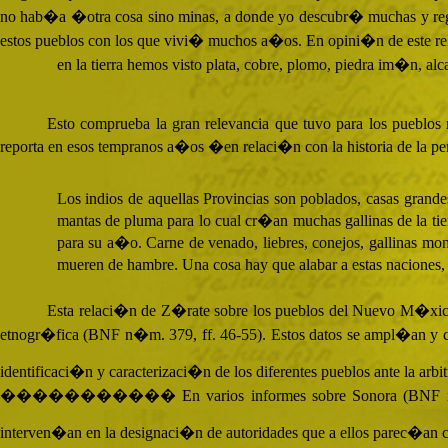
no hab�a �otra cosa sino minas, a donde yo descubr� muchas y re
estos pueblos con los que vivi� muchos a�os. En opini�n de este re
en la tierra hemos visto plata, cobre, plomo, piedra im�n, alc
Esto comprueba la gran relevancia que tuvo para los pueblos
reporta en esos tempranos a�os �en relaci�n con la historia de la p
Los indios de aquellas Provincias son poblados, casas grand
mantas de pluma para lo cual cr�an muchas gallinas de la tier
para su a�o. Carne de venado, liebres, conejos, gallinas mo
mueren de hambre. Una cosa hay que alabar a estas naciones, y
Esta relaci�n de Z�rate sobre los pueblos del Nuevo M�xico,
etnogr�fica (
BNF
n�m. 379, ff. 46-55). Estos datos se ampl�an y
identificaci�n y caracterizaci�n de los diferentes pueblos ante la arbit
����������� En varios informes sobre Sonora (
BNF
n
interven�an en la designaci�n de autoridades que a ellos parec�an c