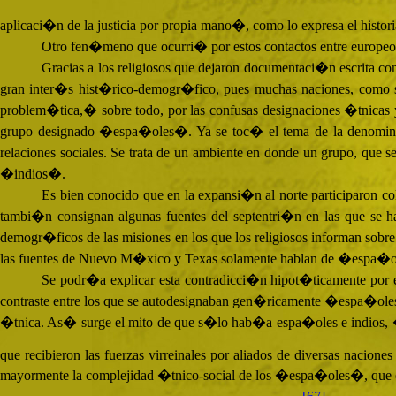
aplicaci�n de la justicia por propia mano�, como lo expresa el hist
Otro fen�meno que ocurri� por estos contactos entre europeos
Gracias a los religiosos que dejaron documentaci�n escrita con
gran inter�s hist�rico-demogr�fico, pues muchas naciones, como se
problem�tica,� sobre todo, por las confusas designaciones �tnicas y
grupo designado �espa�oles�. Ya se toc� el tema de la denominaci�
relaciones sociales. Se trata de un ambiente en donde un grupo, q
�indios�.
Es bien conocido que en la expansi�n al norte participaron co
tambi�n consignan algunas fuentes del septentri�n en las que se h
demogr�ficos de las misiones en los que los religiosos informan sobre l
las fuentes de Nuevo M�xico y Texas solamente hablan de �espa�ol
Se podr�a explicar esta contradicci�n hipot�ticamente por el
contraste entre los que se autodesignaban gen�ricamente �espa�oles�
�tnica. As� surge el mito de que s�lo hab�a espa�oles e indios, �st
que recibieron las fuerzas virreinales por aliados de diversas naci
mayormente la complejidad �tnico-social de los �espa�oles�, que en 