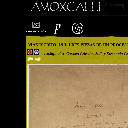
Manuscrito 394 Tres piezas de un proces
Investigación:
Carmen Celestino Solís y Eustaquio Cel
Cargando imagen