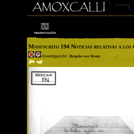
Manuscrito 194 Noticias relativas a lo
Investigación:
Brigida von Mentz
Cargando imagen