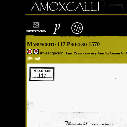
Manuscrito 117 Proceso 1570
Investigación:
Luis Reyes García y Amelia Camacho 
Cargando imagen