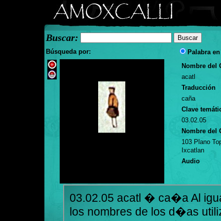
Buscar:
Búsqueda por:
Palabra en
Nombre del G
acatl
Traducción
caña
Clave temátic
03.02.05
Nombre del 
103 Plano To
Ixcatlan
Audio