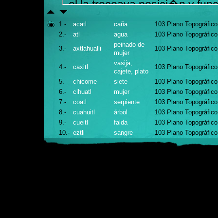
1.-
acatl
caña
103 Plano Topográfico
2.-
atl
agua
103 Plano Topográfico
peinado de
3.-
axtlahualli
103 Plano Topográfico
mujer
vasija,
4.-
caxitl
103 Plano Topográfico
cajete, plato
5.-
chicome
siete
103 Plano Topográfico
6.-
cihuatl
mujer
103 Plano Topográfico
7.-
coatl
serpiente
103 Plano Topográfico
8.-
cuahuitl
árbol
103 Plano Topográfico
9.-
cueitl
falda
103 Plano Topográfico
10.-
eztli
sangre
103 Plano Topográfico