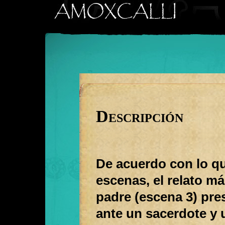
Descripción
De acuerdo con lo qu
escenas, el relato m
padre (escena 3) pre
ante un sacerdote y u