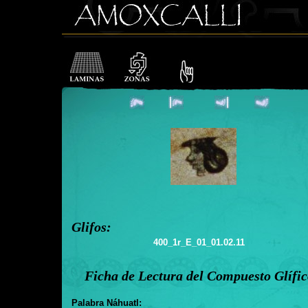
Glifos:
400_1r_E_01_01.02.11
Ficha de Lectura del Compuesto Glífi
Palabra Náhuatl: