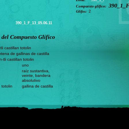
390_1_F
Compuesto glífico:
Glífos:
2
390_1_F_13_05.06.11
 del Compuesto Glífico
i castillan totolin
tena de gallinas de castilla
tli castillan totolin
uno
raíz sustantiva,
veinte, bandera
absolutivo
 totolin
gallina de castilla