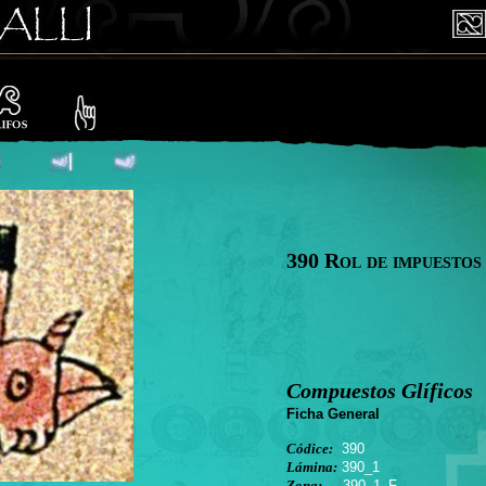
390 Rol de impuestos
Compuestos Glíficos
Ficha General
Códice:
390
Lámina:
390_1
Zona:
390_1_F