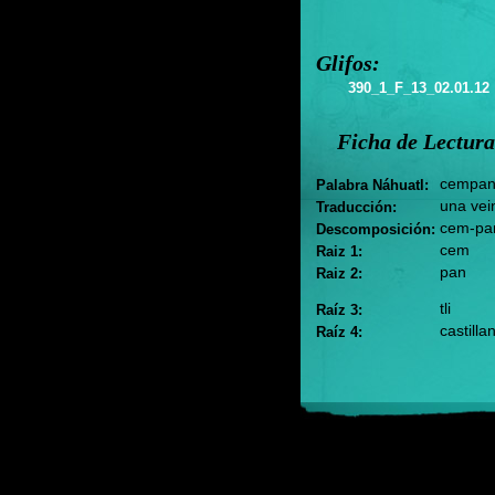
Glifos:
390_1_F_13_02.01.12
Ficha de Lectura
cempantl
Palabra Náhuatl:
una vein
Traducción:
cem-pan-
Descomposición:
cem
Raiz 1:
pan
Raiz 2:
tli
Raíz 3:
castillan
Raíz 4: