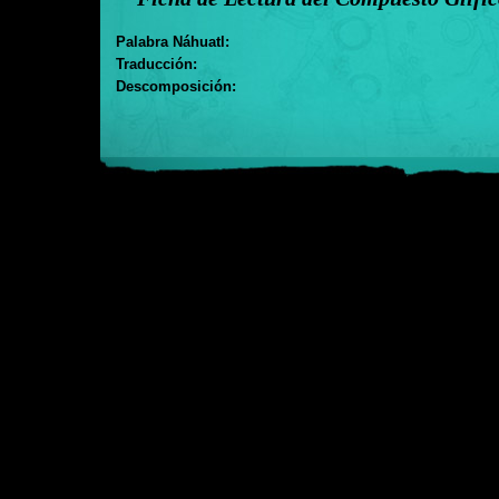
Palabra Náhuatl:
Traducción:
Descomposición: