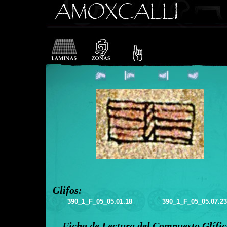
Glifos:
390_1_F_05_05.01.18
390_1_F_05_05.07.23
Ficha de Lectura del Compuesto Glífi