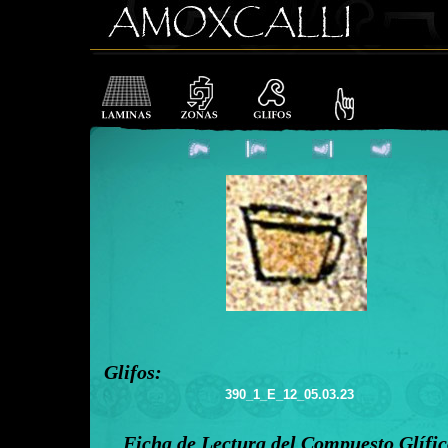
Glifos:
390_1_E_12_05.03.23
Ficha de Lectura del Compuesto Glífi