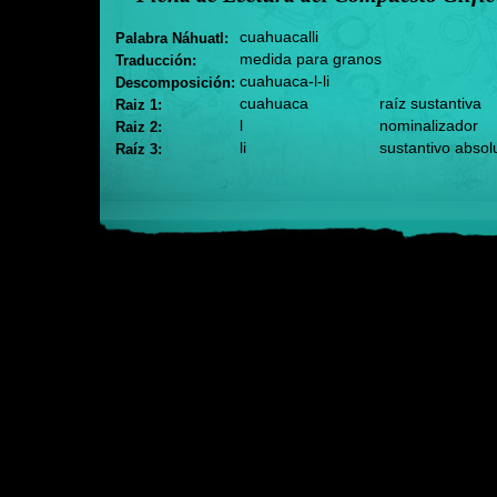
cuahuacalli
Palabra Náhuatl:
medida para granos
Traducción:
cuahuaca-l-li
Descomposición:
cuahuaca
raíz sustantiva
Raiz 1:
l
nominalizador
Raiz 2:
li
sustantivo absol
Raíz 3: