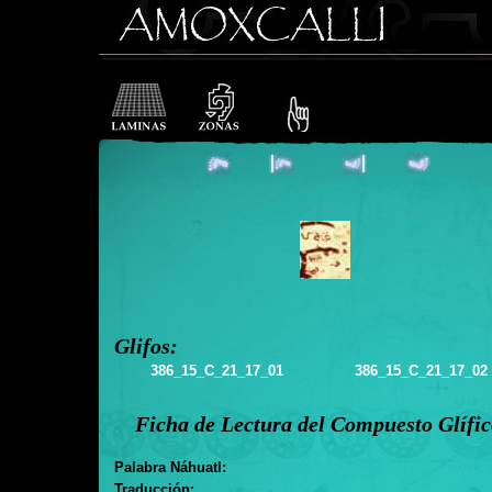
Glifos:
386_15_C_21_17_01
386_15_C_21_17_02
Ficha de Lectura del Compuesto Glífi
Palabra Náhuatl:
Traducción: