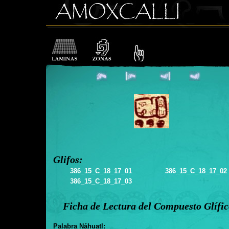
Glifos:
386_15_C_18_17_01
386_15_C_18_17_02
386_15_C_18_17_03
Ficha de Lectura del Compuesto Glífi
Palabra Náhuatl: