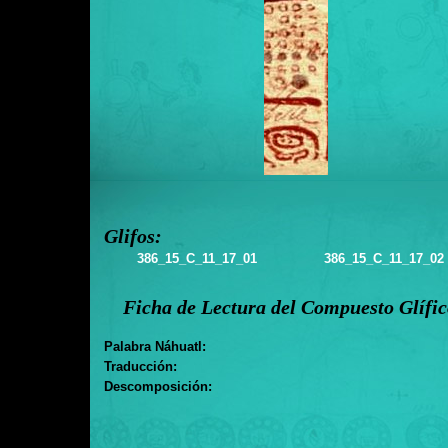
Glifos:
386_15_C_11_17_01
386_15_C_11_17_02
Ficha de Lectura del Compuesto Glífi
Palabra Náhuatl:
Traducción:
Descomposición: