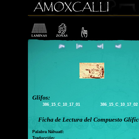
Glifos:
386_15_C_10_17_01
386_15_C_10_17_02
Ficha de Lectura del Compuesto Glífi
Palabra Náhuatl:
Traducción: