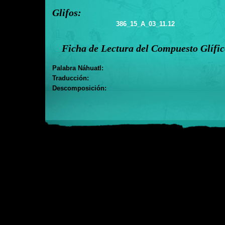
Glifos:
386_15_A_03_11.12
Ficha de Lectura del Compuesto Glífi
Palabra Náhuatl:
Traducción:
Descomposición: