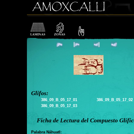
Glifos:
386_09_B_05_17_01
386_09_B_05_17_02
386_09_B_05_17_03
Ficha de Lectura del Compuesto Glífi
Palabra Náhuatl: