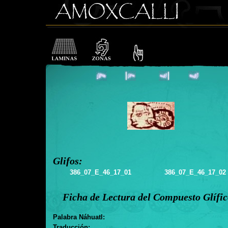
Glifos:
386_07_E_46_17_01
386_07_E_46_17_02
Ficha de Lectura del Compuesto Glífi
Palabra Náhuatl:
Traducción: