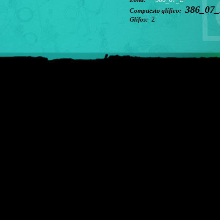
386_07_
Compuesto glífico:
Glífos:
2