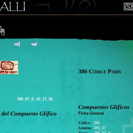
386 Códice París
386_07_E_43_17_02
Compuestos Glíficos
 del Compuesto Glífico
Ficha General
Códice:
386
Lámina:
386_07
Zona:
386_07_E