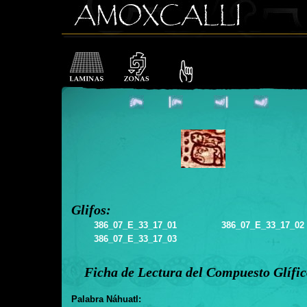
Glifos:
386_07_E_33_17_01
386_07_E_33_17_02
386_07_E_33_17_03
Ficha de Lectura del Compuesto Glífi
Palabra Náhuatl: