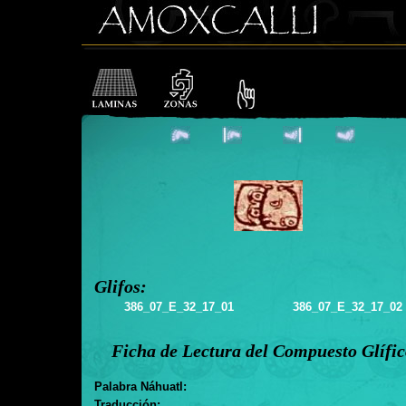
Glifos:
386_07_E_32_17_01
386_07_E_32_17_02
Ficha de Lectura del Compuesto Glífi
Palabra Náhuatl:
Traducción: