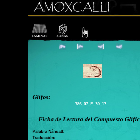
Glifos:
386_07_E_30_17
Ficha de Lectura del Compuesto Glífi
Palabra Náhuatl:
Traducción: