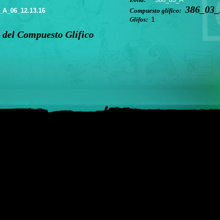
386_03_
_A_06_12.13.16
Compuesto glífico:
Glífos:
1
 del Compuesto Glífico