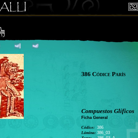
386 Códice París
Compuestos Glíficos
Ficha General
Códice:
386
Lámina:
386_03
Zona:
386_03_A